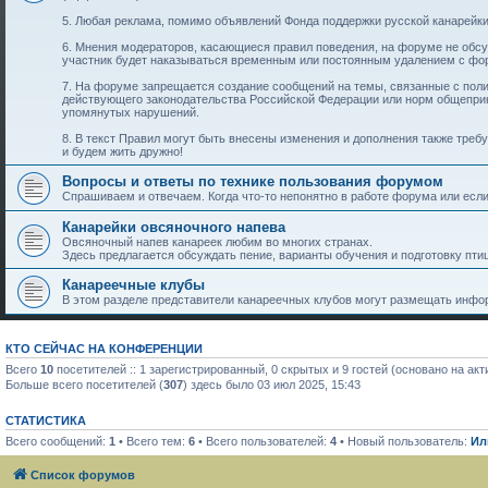
5. Любая реклама, помимо объявлений Фонда поддержки русской канарейки
6. Мнения модераторов, касающиеся правил поведения, на форуме не обс
участник будет наказываться временным или постоянным удалением с фо
7. На форуме запрещается создание сообщений на темы, связанные с пол
действующего законодательства Российской Федерации или норм общеприн
упомянутых нарушений.
8. В текст Правил могут быть внесены изменения и дополнения также тре
и будем жить дружно!
Вопросы и ответы по технике пользования форумом
Спрашиваем и отвечаем. Когда что-то непонятно в работе форума или если 
Канарейки овсяночного напева
Овсяночный напев канареек любим во многих странах.
Здесь предлагается обсуждать пение, варианты обучения и подготовку птиц
Канареечные клубы
В этом разделе представители канареечных клубов могут размещать инфор
КТО СЕЙЧАС НА КОНФЕРЕНЦИИ
Всего
10
посетителей :: 1 зарегистрированный, 0 скрытых и 9 гостей (основано на ак
Больше всего посетителей (
307
) здесь было 03 июл 2025, 15:43
СТАТИСТИКА
Всего сообщений:
1
• Всего тем:
6
• Всего пользователей:
4
• Новый пользователь:
Ил
Список форумов