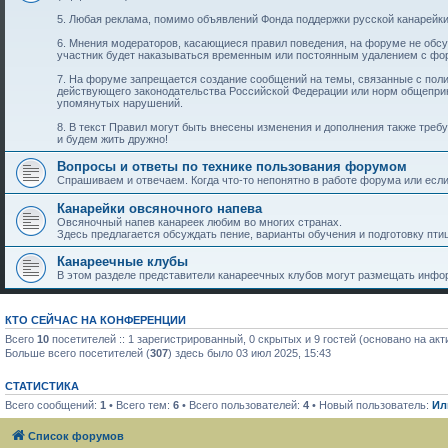
5. Любая реклама, помимо объявлений Фонда поддержки русской канарейки
6. Мнения модераторов, касающиеся правил поведения, на форуме не обс
участник будет наказываться временным или постоянным удалением с фо
7. На форуме запрещается создание сообщений на темы, связанные с пол
действующего законодательства Российской Федерации или норм общеприн
упомянутых нарушений.
8. В текст Правил могут быть внесены изменения и дополнения также тре
и будем жить дружно!
Вопросы и ответы по технике пользования форумом
Спрашиваем и отвечаем. Когда что-то непонятно в работе форума или если 
Канарейки овсяночного напева
Овсяночный напев канареек любим во многих странах.
Здесь предлагается обсуждать пение, варианты обучения и подготовку птиц
Канареечные клубы
В этом разделе представители канареечных клубов могут размещать инфор
КТО СЕЙЧАС НА КОНФЕРЕНЦИИ
Всего
10
посетителей :: 1 зарегистрированный, 0 скрытых и 9 гостей (основано на ак
Больше всего посетителей (
307
) здесь было 03 июл 2025, 15:43
СТАТИСТИКА
Всего сообщений:
1
• Всего тем:
6
• Всего пользователей:
4
• Новый пользователь:
Ил
Список форумов