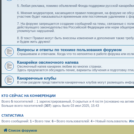
5. Любая реклама, помимо объявлений Фонда поддержки русской канарейки
6. Мнения модераторов, касающиеся правил поведения, на форуме не обс
участник будет наказываться временным или постоянным удалением с фо
7. На форуме запрещается создание сообщений на темы, связанные с пол
действующего законодательства Российской Федерации или норм общеприн
упомянутых нарушений.
8. В текст Правил могут быть внесены изменения и дополнения также тре
и будем жить дружно!
Вопросы и ответы по технике пользования форумом
Спрашиваем и отвечаем. Когда что-то непонятно в работе форума или если 
Канарейки овсяночного напева
Овсяночный напев канареек любим во многих странах.
Здесь предлагается обсуждать пение, варианты обучения и подготовку птиц
Канареечные клубы
В этом разделе представители канареечных клубов могут размещать инфор
КТО СЕЙЧАС НА КОНФЕРЕНЦИИ
Всего
5
посетителей :: 1 зарегистрированный, 0 скрытых и 4 гостя (основано на акти
Больше всего посетителей (
307
) здесь было 03 июл 2025, 15:43
СТАТИСТИКА
Всего сообщений:
1
• Всего тем:
6
• Всего пользователей:
4
• Новый пользователь:
Ил
Список форумов