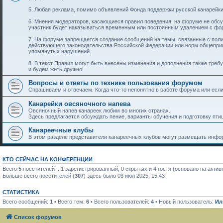
5. Любая реклама, помимо объявлений Фонда поддержки русской канарейки
6. Мнения модераторов, касающиеся правил поведения, на форуме не обс
участник будет наказываться временным или постоянным удалением с фо
7. На форуме запрещается создание сообщений на темы, связанные с пол
действующего законодательства Российской Федерации или норм общеприн
упомянутых нарушений.
8. В текст Правил могут быть внесены изменения и дополнения также тре
и будем жить дружно!
Вопросы и ответы по технике пользования форумом
Спрашиваем и отвечаем. Когда что-то непонятно в работе форума или если 
Канарейки овсяночного напева
Овсяночный напев канареек любим во многих странах.
Здесь предлагается обсуждать пение, варианты обучения и подготовку птиц
Канареечные клубы
В этом разделе представители канареечных клубов могут размещать инфор
КТО СЕЙЧАС НА КОНФЕРЕНЦИИ
Всего
5
посетителей :: 1 зарегистрированный, 0 скрытых и 4 гостя (основано на акти
Больше всего посетителей (
307
) здесь было 03 июл 2025, 15:43
СТАТИСТИКА
Всего сообщений:
1
• Всего тем:
6
• Всего пользователей:
4
• Новый пользователь:
Ил
Список форумов