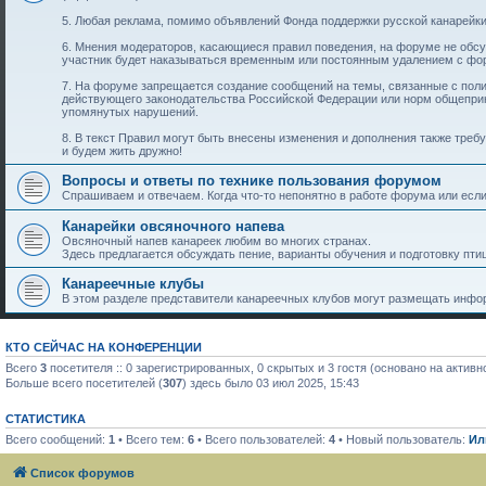
5. Любая реклама, помимо объявлений Фонда поддержки русской канарейки
6. Мнения модераторов, касающиеся правил поведения, на форуме не обс
участник будет наказываться временным или постоянным удалением с фо
7. На форуме запрещается создание сообщений на темы, связанные с пол
действующего законодательства Российской Федерации или норм общеприн
упомянутых нарушений.
8. В текст Правил могут быть внесены изменения и дополнения также тре
и будем жить дружно!
Вопросы и ответы по технике пользования форумом
Спрашиваем и отвечаем. Когда что-то непонятно в работе форума или если 
Канарейки овсяночного напева
Овсяночный напев канареек любим во многих странах.
Здесь предлагается обсуждать пение, варианты обучения и подготовку птиц
Канареечные клубы
В этом разделе представители канареечных клубов могут размещать инфор
КТО СЕЙЧАС НА КОНФЕРЕНЦИИ
Всего
3
посетителя :: 0 зарегистрированных, 0 скрытых и 3 гостя (основано на актив
Больше всего посетителей (
307
) здесь было 03 июл 2025, 15:43
СТАТИСТИКА
Всего сообщений:
1
• Всего тем:
6
• Всего пользователей:
4
• Новый пользователь:
Ил
Список форумов