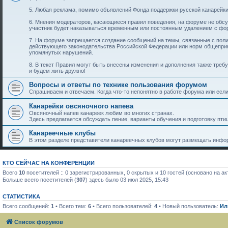
5. Любая реклама, помимо объявлений Фонда поддержки русской канарейки
6. Мнения модераторов, касающиеся правил поведения, на форуме не обс
участник будет наказываться временным или постоянным удалением с фо
7. На форуме запрещается создание сообщений на темы, связанные с пол
действующего законодательства Российской Федерации или норм общеприн
упомянутых нарушений.
8. В текст Правил могут быть внесены изменения и дополнения также тре
и будем жить дружно!
Вопросы и ответы по технике пользования форумом
Спрашиваем и отвечаем. Когда что-то непонятно в работе форума или если 
Канарейки овсяночного напева
Овсяночный напев канареек любим во многих странах.
Здесь предлагается обсуждать пение, варианты обучения и подготовку птиц
Канареечные клубы
В этом разделе представители канареечных клубов могут размещать инфор
КТО СЕЙЧАС НА КОНФЕРЕНЦИИ
Всего
10
посетителей :: 0 зарегистрированных, 0 скрытых и 10 гостей (основано на а
Больше всего посетителей (
307
) здесь было 03 июл 2025, 15:43
СТАТИСТИКА
Всего сообщений:
1
• Всего тем:
6
• Всего пользователей:
4
• Новый пользователь:
Ил
Список форумов