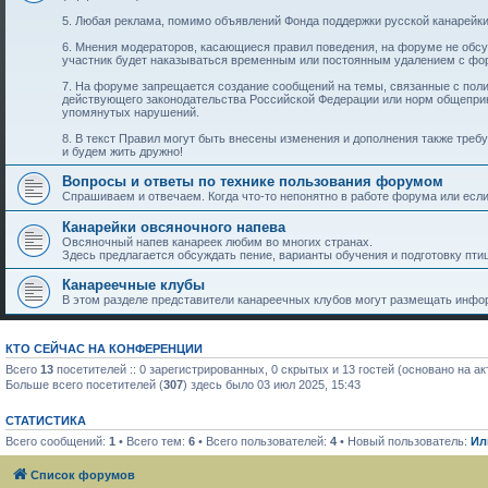
5. Любая реклама, помимо объявлений Фонда поддержки русской канарейки
6. Мнения модераторов, касающиеся правил поведения, на форуме не обс
участник будет наказываться временным или постоянным удалением с фо
7. На форуме запрещается создание сообщений на темы, связанные с пол
действующего законодательства Российской Федерации или норм общеприн
упомянутых нарушений.
8. В текст Правил могут быть внесены изменения и дополнения также тре
и будем жить дружно!
Вопросы и ответы по технике пользования форумом
Спрашиваем и отвечаем. Когда что-то непонятно в работе форума или если 
Канарейки овсяночного напева
Овсяночный напев канареек любим во многих странах.
Здесь предлагается обсуждать пение, варианты обучения и подготовку птиц
Канареечные клубы
В этом разделе представители канареечных клубов могут размещать инфор
КТО СЕЙЧАС НА КОНФЕРЕНЦИИ
Всего
13
посетителей :: 0 зарегистрированных, 0 скрытых и 13 гостей (основано на а
Больше всего посетителей (
307
) здесь было 03 июл 2025, 15:43
СТАТИСТИКА
Всего сообщений:
1
• Всего тем:
6
• Всего пользователей:
4
• Новый пользователь:
Ил
Список форумов