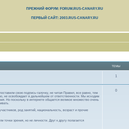
ПРЕЖНИЙ ФОРУМ: FORUM.RUS-CANARY.RU
ПЕРВЫЙ САЙТ: 2003.RUS-CANARY.RU
ТЕМЫ
1
0
оставили свою подпись-галочку, не читая Правил, все равно, тем
но, не освобождает в дальнейшем от ответственности. Мы исходим
ния. Но поскольку в интернете общается великое множество очень
ивать.
частников, род занятий, национальность, возраст и прочие
 точки зрения, но не личности. Друг к другу полагается