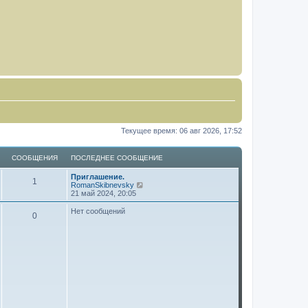
Текущее время: 06 авг 2026, 17:52
СООБЩЕНИЯ
ПОСЛЕДНЕЕ СООБЩЕНИЕ
Приглашение.
1
П
RomanSkibnevsky
е
21 май 2024, 20:05
р
е
Нет сообщений
0
й
т
и
к
п
о
с
л
е
д
н