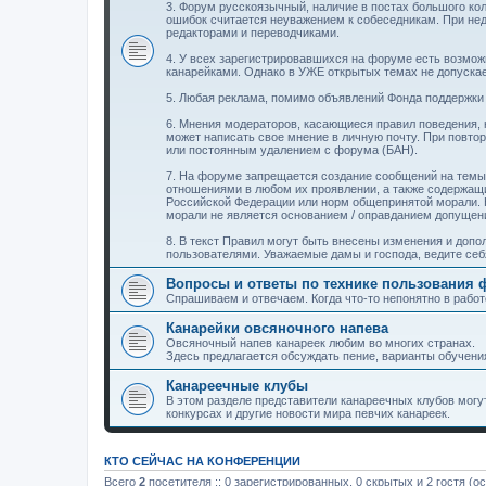
3. Форум русскоязычный, наличие в постах большого ко
ошибок считается неуважением к собеседникам. При не
редакторами и переводчиками.
4. У всех зарегистрировавшихся на форуме есть возможн
канарейками. Однако в УЖЕ открытых темах не допуск
5. Любая реклама, помимо объявлений Фонда поддержки 
6. Мнения модераторов, касающиеся правил поведения,
может написать свое мнение в личную почту. При повт
или постоянным удалением с форума (БАН).
7. На форуме запрещается создание сообщений на темы
отношениями в любом их проявлении, а также содержащ
Российской Федерации или норм общепринятой морали. 
морали не является основанием / оправданием допуще
8. В текст Правил могут быть внесены изменения и доп
пользователями. Уважаемые дамы и господа, ведите себ
Вопросы и ответы по технике пользования
Спрашиваем и отвечаем. Когда что-то непонятно в работ
Канарейки овсяночного напева
Овсяночный напев канареек любим во многих странах.
Здесь предлагается обсуждать пение, варианты обучения
Канареечные клубы
В этом разделе представители канареечных клубов мог
конкурсах и другие новости мира певчих канареек.
КТО СЕЙЧАС НА КОНФЕРЕНЦИИ
Всего
2
посетителя :: 0 зарегистрированных, 0 скрытых и 2 гостя (о