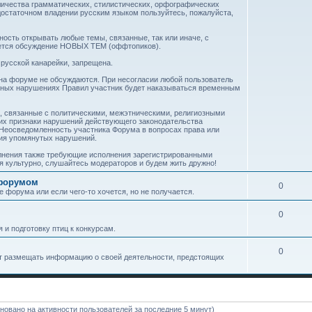
личества грамматических, стилистических, орфографических
достаточном владении русским языком пользуйтесь, пожалуйста,
ость открывать любые темы, связанные, так или иначе, с
ается обсуждение НОВЫХ ТЕМ (оффтопиков).
русской канарейки, запрещена.
 на форуме не обсуждаются. При несогласии любой пользователь
орных нарушениях Правил участник будет наказываться временным
, связанные с политическими, межэтническими, религиозными
их признаки нарушений действующего законодательства
Неосведомленность участника Форума в вопросах права или
ния упомянутых нарушений.
олнения также требующие исполнения зарегистрированными
я культурно, слушайтесь модераторов и будем жить дружно!
 форумом
0
е форума или если чего-то хочется, но не получается.
0
 и подготовку птиц к конкурсам.
0
ут размещать информацию о своей деятельности, предстоящих
сновано на активности пользователей за последние 5 минут)