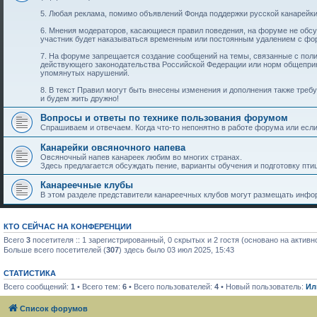
5. Любая реклама, помимо объявлений Фонда поддержки русской канарейки
6. Мнения модераторов, касающиеся правил поведения, на форуме не обс
участник будет наказываться временным или постоянным удалением с фо
7. На форуме запрещается создание сообщений на темы, связанные с пол
действующего законодательства Российской Федерации или норм общеприн
упомянутых нарушений.
8. В текст Правил могут быть внесены изменения и дополнения также тре
и будем жить дружно!
Вопросы и ответы по технике пользования форумом
Спрашиваем и отвечаем. Когда что-то непонятно в работе форума или если 
Канарейки овсяночного напева
Овсяночный напев канареек любим во многих странах.
Здесь предлагается обсуждать пение, варианты обучения и подготовку птиц
Канареечные клубы
В этом разделе представители канареечных клубов могут размещать инфор
КТО СЕЙЧАС НА КОНФЕРЕНЦИИ
Всего
3
посетителя :: 1 зарегистрированный, 0 скрытых и 2 гостя (основано на актив
Больше всего посетителей (
307
) здесь было 03 июл 2025, 15:43
СТАТИСТИКА
Всего сообщений:
1
• Всего тем:
6
• Всего пользователей:
4
• Новый пользователь:
Ил
Список форумов