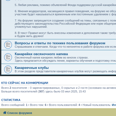
5. Любая реклама, помимо объявлений Фонда поддержки русской канарейки
6. Мнения модераторов, касающиеся правил поведения, на форуме не обс
участник будет наказываться временным или постоянным удалением с фо
7. На форуме запрещается создание сообщений на темы, связанные с пол
действующего законодательства Российской Федерации или норм общеприн
упомянутых нарушений.
8. В текст Правил могут быть внесены изменения и дополнения также тре
и будем жить дружно!
Вопросы и ответы по технике пользования форумом
Спрашиваем и отвечаем. Когда что-то непонятно в работе форума или если 
Канарейки овсяночного напева
Овсяночный напев канареек любим во многих странах.
Здесь предлагается обсуждать пение, варианты обучения и подготовку птиц
Канареечные клубы
В этом разделе представители канареечных клубов могут размещать инфор
КТО СЕЙЧАС НА КОНФЕРЕНЦИИ
Всего
2
посетителя :: 0 зарегистрированных, 0 скрытых и 2 гостя (основано на актив
Больше всего посетителей (
307
) здесь было 03 июл 2025, 15:43
СТАТИСТИКА
Всего сообщений:
1
• Всего тем:
6
• Всего пользователей:
4
• Новый пользователь:
Ил
Список форумов