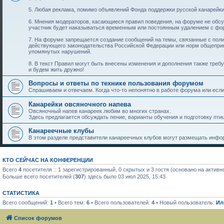
5. Любая реклама, помимо объявлений Фонда поддержки русской канарейки
6. Мнения модераторов, касающиеся правил поведения, на форуме не обс
участник будет наказываться временным или постоянным удалением с фо
7. На форуме запрещается создание сообщений на темы, связанные с пол
действующего законодательства Российской Федерации или норм общеприн
упомянутых нарушений.
8. В текст Правил могут быть внесены изменения и дополнения также тре
и будем жить дружно!
Вопросы и ответы по технике пользования форумом
Спрашиваем и отвечаем. Когда что-то непонятно в работе форума или если 
Канарейки овсяночного напева
Овсяночный напев канареек любим во многих странах.
Здесь предлагается обсуждать пение, варианты обучения и подготовку птиц
Канареечные клубы
В этом разделе представители канареечных клубов могут размещать инфор
КТО СЕЙЧАС НА КОНФЕРЕНЦИИ
Всего
4
посетителя :: 1 зарегистрированный, 0 скрытых и 3 гостя (основано на актив
Больше всего посетителей (
307
) здесь было 03 июл 2025, 15:43
СТАТИСТИКА
Всего сообщений:
1
• Всего тем:
6
• Всего пользователей:
4
• Новый пользователь:
Ил
Список форумов