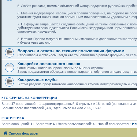
5. Любая реклама, помимо объявлений Фонда поддержки русской канарейки
6. Мнения модераторов, касающиеся правил поведения, на форуме не обс
участник будет наказываться временным или постоянным удалением с фо
7. На форуме запрещается создание сообщений на темы, связанные с пол
действующего законодательства Российской Федерации или норм общеприн
упомянутых нарушений.
8. В текст Правил могут быть внесены изменения и дополнения также тре
и будем жить дружно!
Вопросы и ответы по технике пользования форумом
Спрашиваем и отвечаем. Когда что-то непонятно в работе форума или если 
Канарейки овсяночного напева
Овсяночный напев канареек любим во многих странах.
Здесь предлагается обсуждать пение, варианты обучения и подготовку птиц
Канареечные клубы
В этом разделе представители канареечных клубов могут размещать инфор
КТО СЕЙЧАС НА КОНФЕРЕНЦИИ
Всего
17
посетителей :: 1 зарегистрированный, 0 скрытых и 16 гостей (основано на а
Больше всего посетителей (
307
) здесь было 03 июл 2025, 15:43
СТАТИСТИКА
Всего сообщений:
1
• Всего тем:
6
• Всего пользователей:
4
• Новый пользователь:
Ил
Список форумов