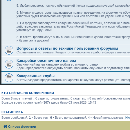
5. Любая реклама, помимо объявлений Фонда поддержки русской канарейки
6. Мнения модераторов, касающиеся правил поведения, на форуме не обс
участник будет наказываться временным или постоянным удалением с фо
7. На форуме запрещается создание сообщений на темы, связанные с пол
действующего законодательства Российской Федерации или норм общеприн
упомянутых нарушений.
8. В текст Правил могут быть внесены изменения и дополнения также тре
и будем жить дружно!
Вопросы и ответы по технике пользования форумом
Спрашиваем и отвечаем. Когда что-то непонятно в работе форума или если 
Канарейки овсяночного напева
Овсяночный напев канареек любим во многих странах.
Здесь предлагается обсуждать пение, варианты обучения и подготовку птиц
Канареечные клубы
В этом разделе представители канареечных клубов могут размещать инфор
КТО СЕЙЧАС НА КОНФЕРЕНЦИИ
Всего
8
посетителей :: 0 зарегистрированных, 0 скрытых и 8 гостей (основано на акт
Больше всего посетителей (
307
) здесь было 03 июл 2025, 15:43
СТАТИСТИКА
Всего сообщений:
1
• Всего тем:
6
• Всего пользователей:
4
• Новый пользователь:
Ил
Список форумов