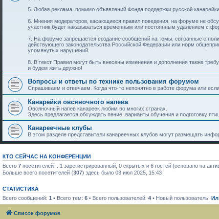
5. Любая реклама, помимо объявлений Фонда поддержки русской канарейки
6. Мнения модераторов, касающиеся правил поведения, на форуме не обс
участник будет наказываться временным или постоянным удалением с фо
7. На форуме запрещается создание сообщений на темы, связанные с пол
действующего законодательства Российской Федерации или норм общеприн
упомянутых нарушений.
8. В текст Правил могут быть внесены изменения и дополнения также тре
и будем жить дружно!
Вопросы и ответы по технике пользования форумом
Спрашиваем и отвечаем. Когда что-то непонятно в работе форума или если 
Канарейки овсяночного напева
Овсяночный напев канареек любим во многих странах.
Здесь предлагается обсуждать пение, варианты обучения и подготовку птиц
Канареечные клубы
В этом разделе представители канареечных клубов могут размещать инфор
КТО СЕЙЧАС НА КОНФЕРЕНЦИИ
Всего
7
посетителей :: 1 зарегистрированный, 0 скрытых и 6 гостей (основано на акт
Больше всего посетителей (
307
) здесь было 03 июл 2025, 15:43
СТАТИСТИКА
Всего сообщений:
1
• Всего тем:
6
• Всего пользователей:
4
• Новый пользователь:
Ил
Список форумов