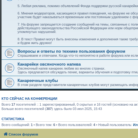
5. Любая реклама, помимо объявлений Фонда поддержки русской канарейки
6. Мнения модераторов, касающиеся правил поведения, на форуме не обс
участник будет наказываться временным или постоянным удалением с фо
7. На форуме запрещается создание сообщений на темы, связанные с пол
действующего законодательства Российской Федерации или норм общеприн
упомянутых нарушений.
8. В текст Правил могут быть внесены изменения и дополнения также тре
и будем жить дружно!
Вопросы и ответы по технике пользования форумом
Спрашиваем и отвечаем. Когда что-то непонятно в работе форума или если 
Канарейки овсяночного напева
Овсяночный напев канареек любим во многих странах.
Здесь предлагается обсуждать пение, варианты обучения и подготовку птиц
Канареечные клубы
В этом разделе представители канареечных клубов могут размещать инфор
КТО СЕЙЧАС НА КОНФЕРЕНЦИИ
Всего
17
посетителей :: 1 зарегистрированный, 0 скрытых и 16 гостей (основано на а
Больше всего посетителей (
307
) здесь было 03 июл 2025, 15:43
СТАТИСТИКА
Всего сообщений:
1
• Всего тем:
6
• Всего пользователей:
4
• Новый пользователь:
Ил
Список форумов