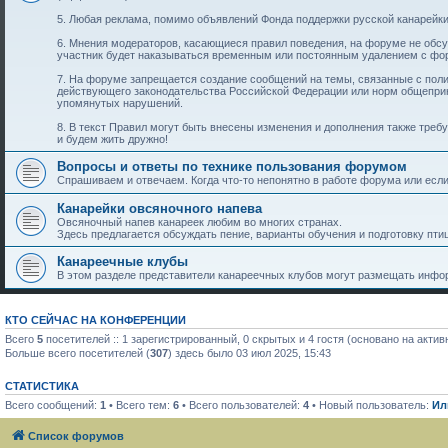
5. Любая реклама, помимо объявлений Фонда поддержки русской канарейки
6. Мнения модераторов, касающиеся правил поведения, на форуме не обс
участник будет наказываться временным или постоянным удалением с фо
7. На форуме запрещается создание сообщений на темы, связанные с пол
действующего законодательства Российской Федерации или норм общеприн
упомянутых нарушений.
8. В текст Правил могут быть внесены изменения и дополнения также тре
и будем жить дружно!
Вопросы и ответы по технике пользования форумом
Спрашиваем и отвечаем. Когда что-то непонятно в работе форума или если 
Канарейки овсяночного напева
Овсяночный напев канареек любим во многих странах.
Здесь предлагается обсуждать пение, варианты обучения и подготовку птиц
Канареечные клубы
В этом разделе представители канареечных клубов могут размещать инфор
КТО СЕЙЧАС НА КОНФЕРЕНЦИИ
Всего
5
посетителей :: 1 зарегистрированный, 0 скрытых и 4 гостя (основано на акти
Больше всего посетителей (
307
) здесь было 03 июл 2025, 15:43
СТАТИСТИКА
Всего сообщений:
1
• Всего тем:
6
• Всего пользователей:
4
• Новый пользователь:
Ил
Список форумов