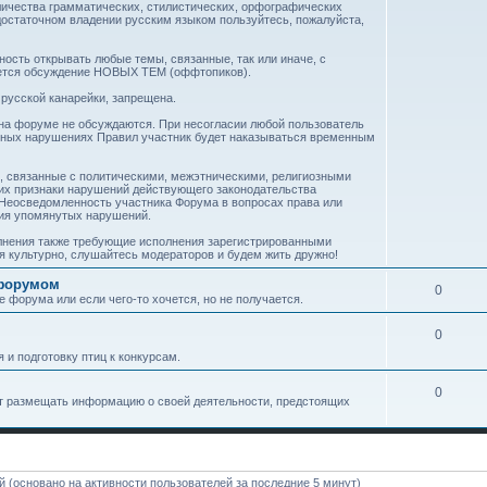
личества грамматических, стилистических, орфографических
достаточном владении русским языком пользуйтесь, пожалуйста,
ость открывать любые темы, связанные, так или иначе, с
ается обсуждение НОВЫХ ТЕМ (оффтопиков).
русской канарейки, запрещена.
 на форуме не обсуждаются. При несогласии любой пользователь
орных нарушениях Правил участник будет наказываться временным
, связанные с политическими, межэтническими, религиозными
их признаки нарушений действующего законодательства
Неосведомленность участника Форума в вопросах права или
ния упомянутых нарушений.
олнения также требующие исполнения зарегистрированными
я культурно, слушайтесь модераторов и будем жить дружно!
 форумом
0
е форума или если чего-то хочется, но не получается.
0
 и подготовку птиц к конкурсам.
0
ут размещать информацию о своей деятельности, предстоящих
ей (основано на активности пользователей за последние 5 минут)