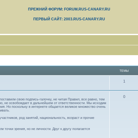
ПРЕЖНИЙ ФОРУМ: FORUM.RUS-CANARY.RU
ПЕРВЫЙ САЙТ: 2003.RUS-CANARY.RU
ТЕМЫ
1
0
оставили свою подпись-галочку, не читая Правил, все равно, тем
но, не освобождает в дальнейшем от ответственности. Мы исходим
ния. Но поскольку в интернете общается великое множество очень
ивать.
частников, род занятий, национальность, возраст и прочие
 точки зрения, но не личности. Друг к другу полагается