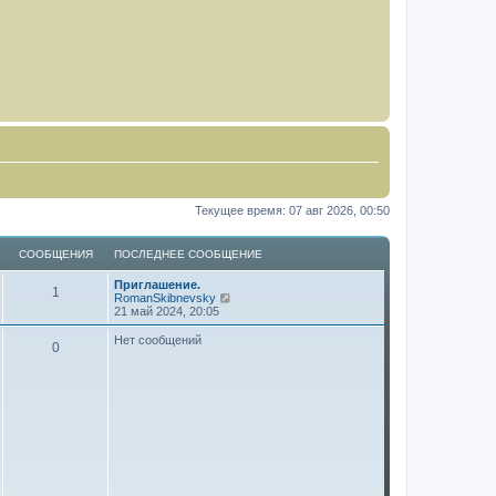
Текущее время: 07 авг 2026, 00:50
СООБЩЕНИЯ
ПОСЛЕДНЕЕ СООБЩЕНИЕ
Приглашение.
1
П
RomanSkibnevsky
е
21 май 2024, 20:05
р
е
Нет сообщений
0
й
т
и
к
п
о
с
л
е
д
н