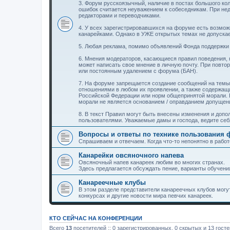
3. Форум русскоязычный, наличие в постах большого ко
ошибок считается неуважением к собеседникам. При не
редакторами и переводчиками.
4. У всех зарегистрировавшихся на форуме есть возможн
канарейками. Однако в УЖЕ открытых темах не допуск
5. Любая реклама, помимо объявлений Фонда поддержки 
6. Мнения модераторов, касающиеся правил поведения,
может написать свое мнение в личную почту. При повт
или постоянным удалением с форума (БАН).
7. На форуме запрещается создание сообщений на темы
отношениями в любом их проявлении, а также содержащ
Российской Федерации или норм общепринятой морали. 
морали не является основанием / оправданием допуще
8. В текст Правил могут быть внесены изменения и доп
пользователями. Уважаемые дамы и господа, ведите себ
Вопросы и ответы по технике пользования
Спрашиваем и отвечаем. Когда что-то непонятно в работ
Канарейки овсяночного напева
Овсяночный напев канареек любим во многих странах.
Здесь предлагается обсуждать пение, варианты обучения
Канареечные клубы
В этом разделе представители канареечных клубов мог
конкурсах и другие новости мира певчих канареек.
КТО СЕЙЧАС НА КОНФЕРЕНЦИИ
Всего
13
посетителей :: 0 зарегистрированных, 0 скрытых и 13 гост