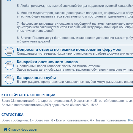
5. Любая реклама, помимо объявлений Фонда поддержки русской канарейки
6. Мнения модераторов, касающиеся правил поведения, на форуме не обс
участник будет наказываться временным или постоянным удалением с фо
7. На форуме запрещается создание сообщений на темы, связанные с пол
действующего законодательства Российской Федерации или норм общеприн
упомянутых нарушений.
8. В текст Правил могут быть внесены изменения и дополнения также тре
и будем жить дружно!
Вопросы и ответы по технике пользования форумом
Спрашиваем и отвечаем. Когда что-то непонятно в работе форума или если 
Канарейки овсяночного напева
Овсяночный напев канареек любим во многих странах.
Здесь предлагается обсуждать пение, варианты обучения и подготовку птиц
Канареечные клубы
В этом разделе представители канареечных клубов могут размещать инфор
КТО СЕЙЧАС НА КОНФЕРЕНЦИИ
Всего
16
посетителей :: 1 зарегистрированный, 0 скрытых и 15 гостей (основано на а
Больше всего посетителей (
307
) здесь было 03 июл 2025, 15:43
СТАТИСТИКА
Всего сообщений:
1
• Всего тем:
6
• Всего пользователей:
4
• Новый пользователь:
Ил
Список форумов