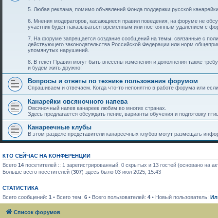
5. Любая реклама, помимо объявлений Фонда поддержки русской канарейки
6. Мнения модераторов, касающиеся правил поведения, на форуме не обс
участник будет наказываться временным или постоянным удалением с фо
7. На форуме запрещается создание сообщений на темы, связанные с пол
действующего законодательства Российской Федерации или норм общеприн
упомянутых нарушений.
8. В текст Правил могут быть внесены изменения и дополнения также тре
и будем жить дружно!
Вопросы и ответы по технике пользования форумом
Спрашиваем и отвечаем. Когда что-то непонятно в работе форума или если 
Канарейки овсяночного напева
Овсяночный напев канареек любим во многих странах.
Здесь предлагается обсуждать пение, варианты обучения и подготовку птиц
Канареечные клубы
В этом разделе представители канареечных клубов могут размещать инфор
КТО СЕЙЧАС НА КОНФЕРЕНЦИИ
Всего
14
посетителей :: 1 зарегистрированный, 0 скрытых и 13 гостей (основано на а
Больше всего посетителей (
307
) здесь было 03 июл 2025, 15:43
СТАТИСТИКА
Всего сообщений:
1
• Всего тем:
6
• Всего пользователей:
4
• Новый пользователь:
Ил
Список форумов