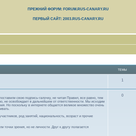
ПРЕЖНИЙ ФОРУМ: FORUM.RUS-CANARY.RU
ПЕРВЫЙ САЙТ: 2003.RUS-CANARY.RU
ТЕМЫ
1
0
оставили свою подпись-галочку, не читая Правил, все равно, тем
но, не освобождает в дальнейшем от ответственности. Мы исходим
ния. Но поскольку в интернете общается великое множество очень
ивать.
частников, род занятий, национальность, возраст и прочие
 точки зрения, но не личности. Друг к другу полагается