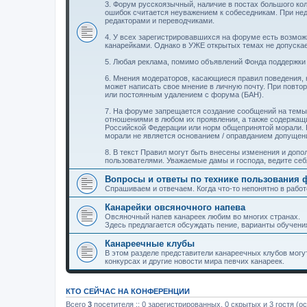
3. Форум русскоязычный, наличие в постах большого ко
ошибок считается неуважением к собеседникам. При не
редакторами и переводчиками.
4. У всех зарегистрировавшихся на форуме есть возможн
канарейками. Однако в УЖЕ открытых темах не допуск
5. Любая реклама, помимо объявлений Фонда поддержки 
6. Мнения модераторов, касающиеся правил поведения,
может написать свое мнение в личную почту. При повт
или постоянным удалением с форума (БАН).
7. На форуме запрещается создание сообщений на темы
отношениями в любом их проявлении, а также содержащ
Российской Федерации или норм общепринятой морали. 
морали не является основанием / оправданием допуще
8. В текст Правил могут быть внесены изменения и доп
пользователями. Уважаемые дамы и господа, ведите себ
Вопросы и ответы по технике пользования
Спрашиваем и отвечаем. Когда что-то непонятно в работ
Канарейки овсяночного напева
Овсяночный напев канареек любим во многих странах.
Здесь предлагается обсуждать пение, варианты обучения
Канареечные клубы
В этом разделе представители канареечных клубов мог
конкурсах и другие новости мира певчих канареек.
КТО СЕЙЧАС НА КОНФЕРЕНЦИИ
Всего
3
посетителя :: 0 зарегистрированных, 0 скрытых и 3 гостя (о