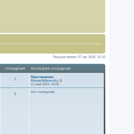
Текущее время: 07 авг 2026, 15:10
СООБЩЕНИЯ
ПОСЛЕДНЕЕ СООБЩЕНИЕ
Приглашение.
1
П
RomanSkibnevsky
е
21 май 2024, 20:05
р
е
Нет сообщений
0
й
т
и
к
п
о
с
л
е
д
н