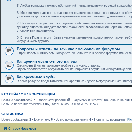
5. Любая реклама, помимо объявлений Фонда поддержки русской канарейки
6. Мнения модераторов, касающиеся правил поведения, на форуме не обс
участник будет наказываться временным или постоянным удалением с фо
7. На форуме запрещается создание сообщений на темы, связанные с пол
действующего законодательства Российской Федерации или норм общеприн
упомянутых нарушений.
8. В текст Правил могут быть внесены изменения и дополнения также тре
и будем жить дружно!
Вопросы и ответы по технике пользования форумом
Спрашиваем и отвечаем. Когда что-то непонятно в работе форума или если 
Канарейки овсяночного напева
Овсяночный напев канареек любим во многих странах.
Здесь предлагается обсуждать пение, варианты обучения и подготовку птиц
Канареечные клубы
В этом разделе представители канареечных клубов могут размещать инфор
КТО СЕЙЧАС НА КОНФЕРЕНЦИИ
Всего
9
посетителей :: 1 зарегистрированный, 0 скрытых и 8 гостей (основано на акт
Больше всего посетителей (
307
) здесь было 03 июл 2025, 15:43
СТАТИСТИКА
Всего сообщений:
1
• Всего тем:
6
• Всего пользователей:
4
• Новый пользователь:
Ил
Список форумов