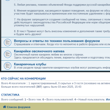
5. Любая реклама, помимо объявлений Фонда поддержки русской канарейки
6. Мнения модераторов, касающиеся правил поведения, на форуме не обс
участник будет наказываться временным или постоянным удалением с фо
7. На форуме запрещается создание сообщений на темы, связанные с пол
действующего законодательства Российской Федерации или норм общеприн
упомянутых нарушений.
8. В текст Правил могут быть внесены изменения и дополнения также тре
и будем жить дружно!
Вопросы и ответы по технике пользования форумом
Спрашиваем и отвечаем. Когда что-то непонятно в работе форума или если 
Канарейки овсяночного напева
Овсяночный напев канареек любим во многих странах.
Здесь предлагается обсуждать пение, варианты обучения и подготовку птиц
Канареечные клубы
В этом разделе представители канареечных клубов могут размещать инфор
КТО СЕЙЧАС НА КОНФЕРЕНЦИИ
Всего
4
посетителя :: 1 зарегистрированный, 0 скрытых и 3 гостя (основано на актив
Больше всего посетителей (
307
) здесь было 03 июл 2025, 15:43
СТАТИСТИКА
Всего сообщений:
1
• Всего тем:
6
• Всего пользователей:
4
• Новый пользователь:
Ил
Список форумов