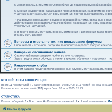
5. Любая реклама, помимо объявлений Фонда поддержки русской канарейки
6. Мнения модераторов, касающиеся правил поведения, на форуме не обс
участник будет наказываться временным или постоянным удалением с фо
7. На форуме запрещается создание сообщений на темы, связанные с пол
действующего законодательства Российской Федерации или норм общеприн
упомянутых нарушений.
8. В текст Правил могут быть внесены изменения и дополнения также тре
и будем жить дружно!
Вопросы и ответы по технике пользования форумом
Спрашиваем и отвечаем. Когда что-то непонятно в работе форума или если 
Канарейки овсяночного напева
Овсяночный напев канареек любим во многих странах.
Здесь предлагается обсуждать пение, варианты обучения и подготовку птиц
Канареечные клубы
В этом разделе представители канареечных клубов могут размещать инфор
КТО СЕЙЧАС НА КОНФЕРЕНЦИИ
Всего
11
посетителей :: 0 зарегистрированных, 0 скрытых и 11 гостей (основано на а
Больше всего посетителей (
307
) здесь было 03 июл 2025, 15:43
СТАТИСТИКА
Всего сообщений:
1
• Всего тем:
6
• Всего пользователей:
4
• Новый пользователь:
Ил
Список форумов