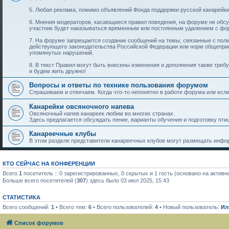
5. Любая реклама, помимо объявлений Фонда поддержки русской канарейки
6. Мнения модераторов, касающиеся правил поведения, на форуме не обс
участник будет наказываться временным или постоянным удалением с фо
7. На форуме запрещается создание сообщений на темы, связанные с пол
действующего законодательства Российской Федерации или норм общеприн
упомянутых нарушений.
8. В текст Правил могут быть внесены изменения и дополнения также тре
и будем жить дружно!
Вопросы и ответы по технике пользования форумом
Спрашиваем и отвечаем. Когда что-то непонятно в работе форума или если 
Канарейки овсяночного напева
Овсяночный напев канареек любим во многих странах.
Здесь предлагается обсуждать пение, варианты обучения и подготовку птиц
Канареечные клубы
В этом разделе представители канареечных клубов могут размещать инфор
КТО СЕЙЧАС НА КОНФЕРЕНЦИИ
Всего
1
посетитель :: 0 зарегистрированных, 0 скрытых и 1 гость (основано на актив
Больше всего посетителей (
307
) здесь было 03 июл 2025, 15:43
СТАТИСТИКА
Всего сообщений:
1
• Всего тем:
6
• Всего пользователей:
4
• Новый пользователь:
Ил
Список форумов