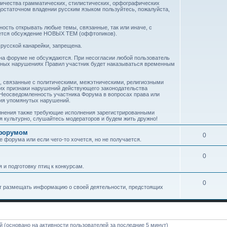
личества грамматических, стилистических, орфографических
достаточном владении русским языком пользуйтесь, пожалуйста,
ость открывать любые темы, связанные, так или иначе, с
ается обсуждение НОВЫХ ТЕМ (оффтопиков).
русской канарейки, запрещена.
 на форуме не обсуждаются. При несогласии любой пользователь
орных нарушениях Правил участник будет наказываться временным
, связанные с политическими, межэтническими, религиозными
их признаки нарушений действующего законодательства
Неосведомленность участника Форума в вопросах права или
ния упомянутых нарушений.
олнения также требующие исполнения зарегистрированными
я культурно, слушайтесь модераторов и будем жить дружно!
 форумом
0
е форума или если чего-то хочется, но не получается.
0
 и подготовку птиц к конкурсам.
0
ут размещать информацию о своей деятельности, предстоящих
ей (основано на активности пользователей за последние 5 минут)