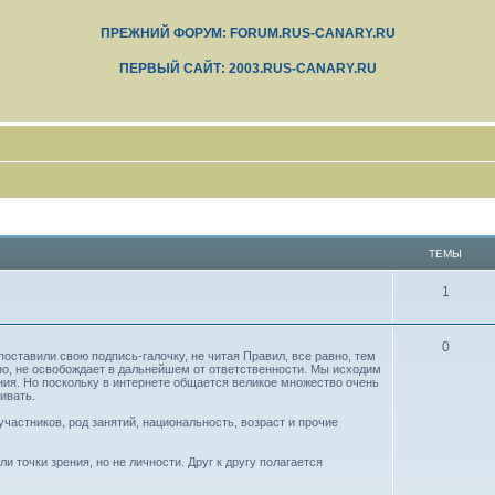
ПРЕЖНИЙ ФОРУМ: FORUM.RUS-CANARY.RU
ПЕРВЫЙ САЙТ: 2003.RUS-CANARY.RU
ТЕМЫ
1
0
оставили свою подпись-галочку, не читая Правил, все равно, тем
но, не освобождает в дальнейшем от ответственности. Мы исходим
ния. Но поскольку в интернете общается великое множество очень
ивать.
частников, род занятий, национальность, возраст и прочие
 точки зрения, но не личности. Друг к другу полагается