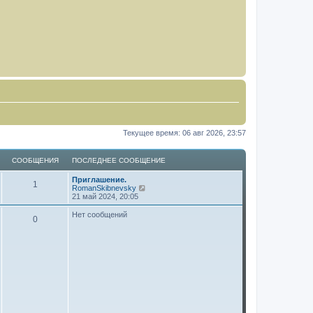
Текущее время: 06 авг 2026, 23:57
СООБЩЕНИЯ
ПОСЛЕДНЕЕ СООБЩЕНИЕ
Приглашение.
1
П
RomanSkibnevsky
е
21 май 2024, 20:05
р
е
Нет сообщений
0
й
т
и
к
п
о
с
л
е
д
н