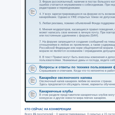
3. Форум русскоязычный, наличие в постах большого ко
ошибок считается неуважением к собеседникам. При не
редакторами и переводчиками.
4. У всех зарегистрировавшихся на форуме есть возможн
канарейками. Однако в УЖЕ открытых темах не допуск
5. Любая реклама, помимо объявлений Фонда поддержки 
6. Мнения модераторов, касающиеся правил поведения,
может написать свое мнение в личную почту. При повт
или постоянным удалением с форума (БАН).
7. На форуме запрещается создание сообщений на темы
отношениями в любом их проявлении, а также содержащ
Российской Федерации или норм общепринятой морали. 
морали не является основанием / оправданием допуще
8. В текст Правил могут быть внесены изменения и доп
пользователями. Уважаемые дамы и господа, ведите себ
Вопросы и ответы по технике пользования
Спрашиваем и отвечаем. Когда что-то непонятно в работ
Канарейки овсяночного напева
Овсяночный напев канареек любим во многих странах.
Здесь предлагается обсуждать пение, варианты обучения
Канареечные клубы
В этом разделе представители канареечных клубов мог
конкурсах и другие новости мира певчих канареек.
КТО СЕЙЧАС НА КОНФЕРЕНЦИИ
Всего
15
посетителей :: 0 зарегистрированных, 0 скрытых и 15 гост