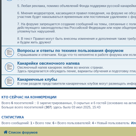
5. Любая реклама, помимо объявлений Фонда поддержки русской канарейки
6. Мнения модераторов, касающиеся правил поведения, на форуме не обс
участник будет наказываться временным или постоянным удалением с фо
7. На форуме запрещается создание сообщений на темы, связанные с пол
действующего законодательства Российской Федерации или норм общеприн
упомянутых нарушений.
8. В текст Правил могут быть внесены изменения и дополнения также тре
и будем жить дружно!
Вопросы и ответы по технике пользования форумом
Спрашиваем и отвечаем. Когда что-то непонятно в работе форума или если 
Канарейки овсяночного напева
Овсяночный напев канареек любим во многих странах.
Здесь предлагается обсуждать пение, варианты обучения и подготовку птиц
Канареечные клубы
В этом разделе представители канареечных клубов могут размещать инфор
КТО СЕЙЧАС НА КОНФЕРЕНЦИИ
Всего
6
посетителей :: 0 зарегистрированных, 0 скрытых и 6 гостей (основано на акт
Больше всего посетителей (
307
) здесь было 03 июл 2025, 15:43
СТАТИСТИКА
Всего сообщений:
1
• Всего тем:
6
• Всего пользователей:
4
• Новый пользователь:
Ил
Список форумов