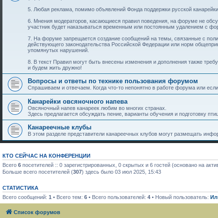
5. Любая реклама, помимо объявлений Фонда поддержки русской канарейки
6. Мнения модераторов, касающиеся правил поведения, на форуме не обс
участник будет наказываться временным или постоянным удалением с фо
7. На форуме запрещается создание сообщений на темы, связанные с пол
действующего законодательства Российской Федерации или норм общеприн
упомянутых нарушений.
8. В текст Правил могут быть внесены изменения и дополнения также тре
и будем жить дружно!
Вопросы и ответы по технике пользования форумом
Спрашиваем и отвечаем. Когда что-то непонятно в работе форума или если 
Канарейки овсяночного напева
Овсяночный напев канареек любим во многих странах.
Здесь предлагается обсуждать пение, варианты обучения и подготовку птиц
Канареечные клубы
В этом разделе представители канареечных клубов могут размещать инфор
КТО СЕЙЧАС НА КОНФЕРЕНЦИИ
Всего
6
посетителей :: 0 зарегистрированных, 0 скрытых и 6 гостей (основано на акт
Больше всего посетителей (
307
) здесь было 03 июл 2025, 15:43
СТАТИСТИКА
Всего сообщений:
1
• Всего тем:
6
• Всего пользователей:
4
• Новый пользователь:
Ил
Список форумов