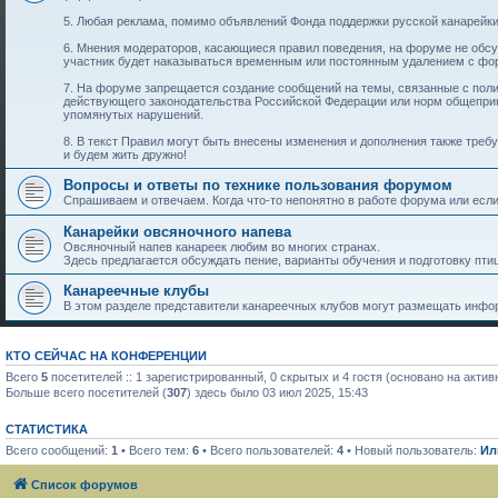
5. Любая реклама, помимо объявлений Фонда поддержки русской канарейки
6. Мнения модераторов, касающиеся правил поведения, на форуме не обс
участник будет наказываться временным или постоянным удалением с фо
7. На форуме запрещается создание сообщений на темы, связанные с пол
действующего законодательства Российской Федерации или норм общеприн
упомянутых нарушений.
8. В текст Правил могут быть внесены изменения и дополнения также тре
и будем жить дружно!
Вопросы и ответы по технике пользования форумом
Спрашиваем и отвечаем. Когда что-то непонятно в работе форума или если 
Канарейки овсяночного напева
Овсяночный напев канареек любим во многих странах.
Здесь предлагается обсуждать пение, варианты обучения и подготовку птиц
Канареечные клубы
В этом разделе представители канареечных клубов могут размещать инфор
КТО СЕЙЧАС НА КОНФЕРЕНЦИИ
Всего
5
посетителей :: 1 зарегистрированный, 0 скрытых и 4 гостя (основано на акти
Больше всего посетителей (
307
) здесь было 03 июл 2025, 15:43
СТАТИСТИКА
Всего сообщений:
1
• Всего тем:
6
• Всего пользователей:
4
• Новый пользователь:
Ил
Список форумов