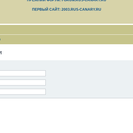
ПРЕЖНИЙ ФОРУМ: FORUM.RUS-CANARY.RU
ПЕРВЫЙ САЙТ: 2003.RUS-CANARY.RU
и
и