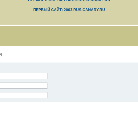
ПРЕЖНИЙ ФОРУМ: FORUM.RUS-CANARY.RU
ПЕРВЫЙ САЙТ: 2003.RUS-CANARY.RU
и
и