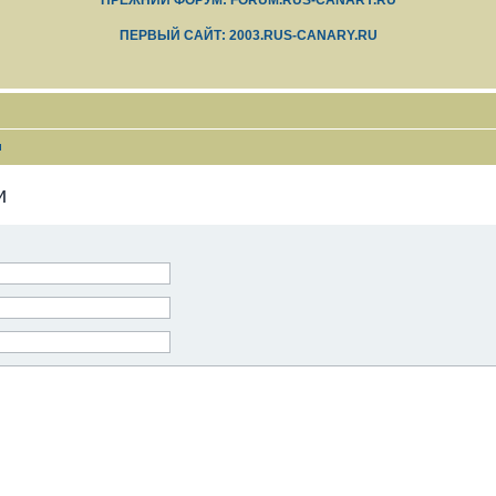
ПРЕЖНИЙ ФОРУМ: FORUM.RUS-CANARY.RU
ПЕРВЫЙ САЙТ: 2003.RUS-CANARY.RU
и
и