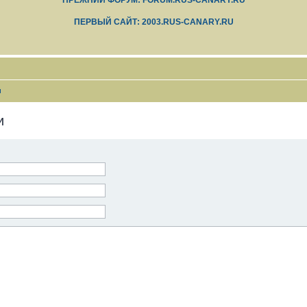
ПРЕЖНИЙ ФОРУМ: FORUM.RUS-CANARY.RU
ПЕРВЫЙ САЙТ: 2003.RUS-CANARY.RU
и
и