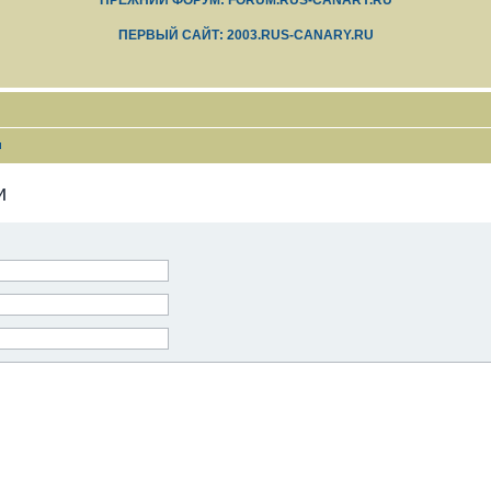
ПРЕЖНИЙ ФОРУМ: FORUM.RUS-CANARY.RU
ПЕРВЫЙ САЙТ: 2003.RUS-CANARY.RU
и
и