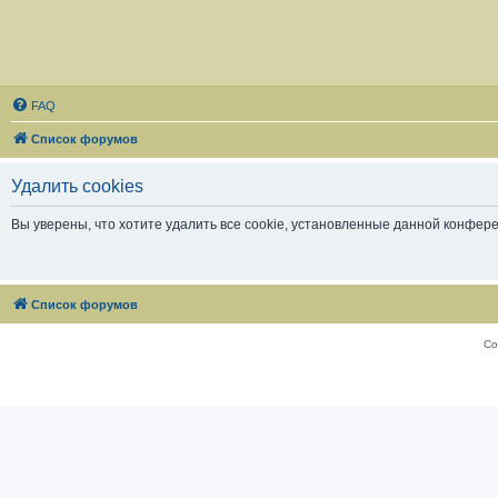
FAQ
Список форумов
Удалить cookies
Вы уверены, что хотите удалить все cookie, установленные данной конфер
Список форумов
Со