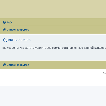
FAQ
Список форумов
Удалить cookies
Вы уверены, что хотите удалить все cookie, установленные данной конфер
Список форумов
Со