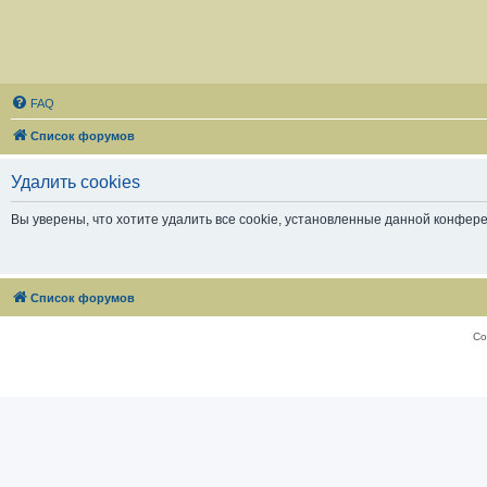
FAQ
Список форумов
Удалить cookies
Вы уверены, что хотите удалить все cookie, установленные данной конфер
Список форумов
Со