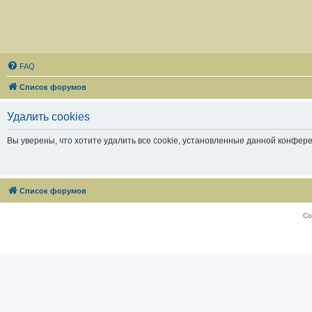
FAQ
Список форумов
Удалить cookies
Вы уверены, что хотите удалить все cookie, установленные данной конфер
Список форумов
Со