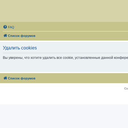
FAQ
Список форумов
Удалить cookies
Вы уверены, что хотите удалить все cookie, установленные данной конфер
Список форумов
Со