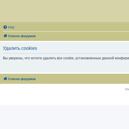
FAQ
Список форумов
Удалить cookies
Вы уверены, что хотите удалить все cookie, установленные данной конфер
Список форумов
Со