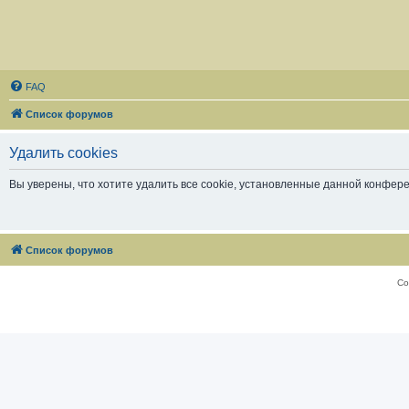
FAQ
Список форумов
Удалить cookies
Вы уверены, что хотите удалить все cookie, установленные данной конфер
Список форумов
Со