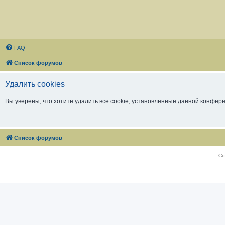
FAQ
Список форумов
Удалить cookies
Вы уверены, что хотите удалить все cookie, установленные данной конфер
Список форумов
Со