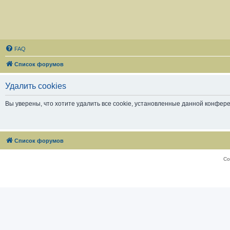
FAQ
Список форумов
Удалить cookies
Вы уверены, что хотите удалить все cookie, установленные данной конфер
Список форумов
Со