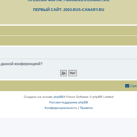
ПРЕЖНИЙ ФОРУМ: FORUM.RUS-CANARY.RU
ПЕРВЫЙ САЙТ: 2003.RUS-CANARY.RU
ые данной конференцией?
Свя
Создано на основе
phpBB
® Forum Software © phpBB Limited
Русская поддержка phpBB
Конфиденциальность
|
Правила