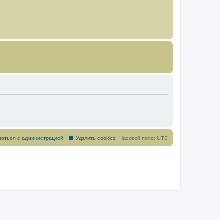
заться с администрацией
Удалить cookies
Часовой пояс:
UTC