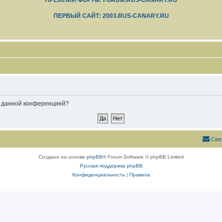
ПРЕЖНИЙ ФОРУМ: FORUM.RUS-CANARY.RU
ПЕРВЫЙ САЙТ: 2003.RUS-CANARY.RU
ые данной конференцией?
Свя
Создано на основе
phpBB
® Forum Software © phpBB Limited
Русская поддержка phpBB
Конфиденциальность
|
Правила