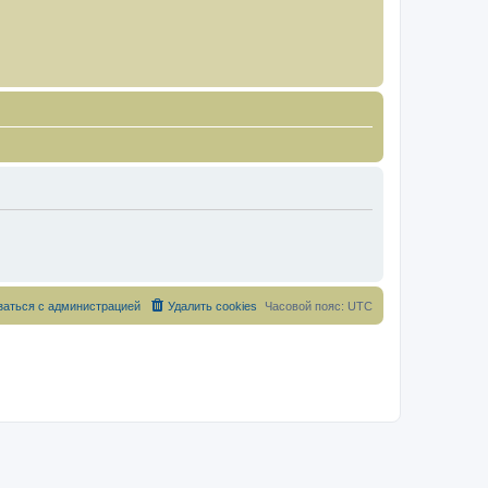
заться с администрацией
Удалить cookies
Часовой пояс:
UTC