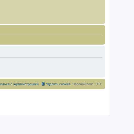
заться с администрацией
Удалить cookies
Часовой пояс:
UTC