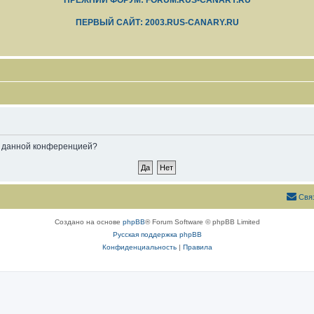
ПРЕЖНИЙ ФОРУМ: FORUM.RUS-CANARY.RU
ПЕРВЫЙ САЙТ: 2003.RUS-CANARY.RU
ые данной конференцией?
Свя
Создано на основе
phpBB
® Forum Software © phpBB Limited
Русская поддержка phpBB
Конфиденциальность
|
Правила