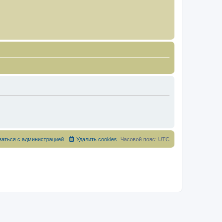
заться с администрацией
Удалить cookies
Часовой пояс:
UTC