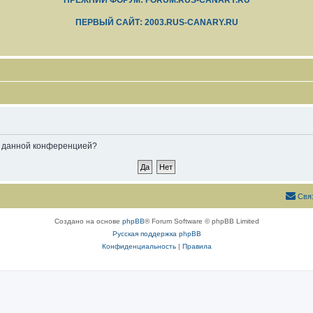
ПРЕЖНИЙ ФОРУМ: FORUM.RUS-CANARY.RU
ПЕРВЫЙ САЙТ: 2003.RUS-CANARY.RU
ые данной конференцией?
Свя
Создано на основе
phpBB
® Forum Software © phpBB Limited
Русская поддержка phpBB
Конфиденциальность
|
Правила