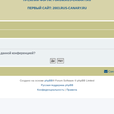
ПРЕЖНИЙ ФОРУМ: FORUM.RUS-CANARY.RU
ПЕРВЫЙ САЙТ: 2003.RUS-CANARY.RU
ые данной конференцией?
Свя
Создано на основе
phpBB
® Forum Software © phpBB Limited
Русская поддержка phpBB
Конфиденциальность
|
Правила