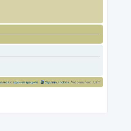
заться с администрацией
Удалить cookies
Часовой пояс:
UTC