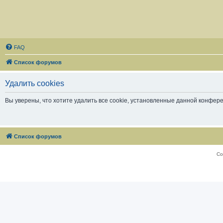
FAQ
Список форумов
Удалить cookies
Вы уверены, что хотите удалить все cookie, установленные данной конфер
Список форумов
Со