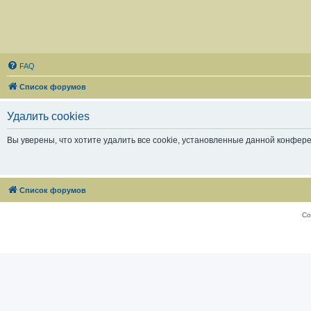
FAQ
Список форумов
Удалить cookies
Вы уверены, что хотите удалить все cookie, установленные данной конфер
Список форумов
Со