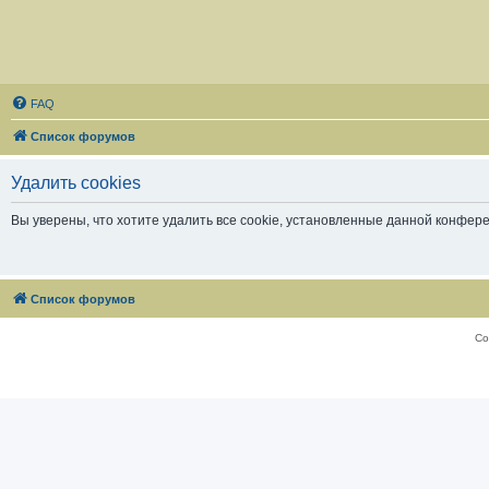
FAQ
Список форумов
Удалить cookies
Вы уверены, что хотите удалить все cookie, установленные данной конфер
Список форумов
Со